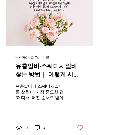
가 명확하게 표기됨 관리·교
육 시스템 있는 곳 부산 스
웨디시알바 부산스웨디시알
바 주의해야 할 공고 급하게
고소득만 강조 구체적 업무
내용이 빠져 있음 연락 방식
이 비공식적인 개인 메신저
부산 스웨디시알바 ✅ 3. 부
산에서 일자리 찾는 방법 ➤
온라인 채용 플랫폼 잡코리
2026년 2월 1일
∙
2
분
아, 알바천국, 사람인 등에서
유흥알바·스웨디시알바
마사지 , 테라피 , 바디케어
키워드로 검색 근무지: 부산
찾는 방법｜ 이렇게 시작
전역 (부산역, 서면, 해운대
하세요
등) 부산스웨디시알바 ➤ 네
유흥알바나 스웨디시알바
이버/카카오 채팅 채널 정식
를 찾을 때 가장 중요한 건
업소 공식 채널 인지 리뷰와
“어디서, 어떤 순서로 알아
후기 확인...
보느냐” 입니다. 무작정 지
원하기보다, 기본 흐름만 알
아도 불필요한 시행착오를
크게 줄일 수 있습니다. 유
흥알바·스웨디시알바 찾는
27
0
방법 1️⃣ 키워드 검색부터 구