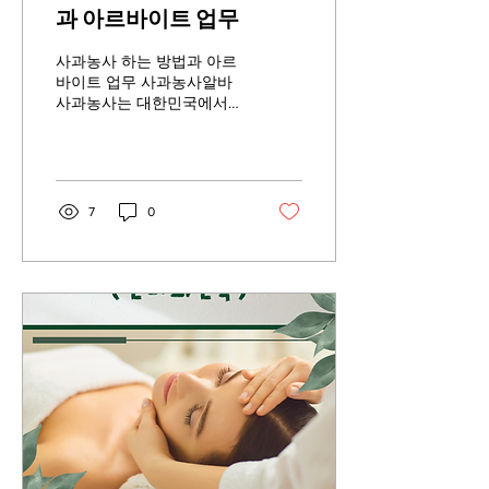
과 아르바이트 업무
사과농사 하는 방법과 아르
바이트 업무 사과농사알바
사과농사는 대한민국에서
대표적인 과수 농업 중 하나
로, 사과농사알바 꾸준한 관
리와 노동력이 필요한 작물
입니다. 특히 수확철에는 많
은 아르바이트생들이 투입
7
0
되어 농가의 일손을 돕고 있
습니다. 사과농사 재배 방법
사과농사알바 1. 사과농사알
바 재배지 선택 사과는 일조
량이 풍부하고 배수가 잘되
는 토양에서 잘 자랍니다.
경사지나 바람이 잘 통하는
곳이 유리하며, 서리 피해가
적은 지역이 좋습니다. 2.사
과농사알바 묘목 심기 보통
봄이나 가을에 묘목을 심습
니다. 나무 간격은 3~5m 정
도 확보하여 햇빛이 충분히