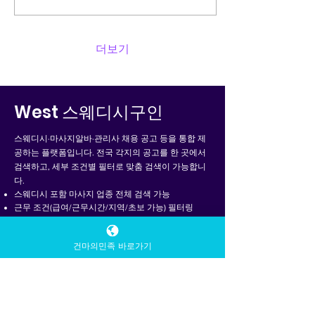
체적으로 하기 가장 기본적
인 방법은 검색이지만, 키워
드 선택이 중요 합니다. 유
흥알바 → 지역명 + 유흥알
더보기
바, 여성 유흥알바, 초보 유
흥알바 스웨디시알바 → 지
역명 + 스웨디시알바, 마사
지알바, 테라피스트알바 이
West 스웨디시구인
렇게 검색하면 후기형 블로
그, 정보 정리 글 이 먼저 나
스웨디시·마사지알바·관리사 채용 공고 등을 통합 제
오고,이를 통해 업종 특징과
공하는 플랫폼입니다. 전국 각지의 공고를 한 곳에서
지역 차이를 먼저 파악할 수
있습니다. 유흥알바·스웨디
검색하고, 세부 조건별 필터로 맞춤 검색이 가능합니
시알바 찾는 방법 유흥알바·
다.
스웨디시알바 찾는 방법 2️⃣
스웨디시 포함 마사지 업종 전체 검색 가능
후기·정보성 글 위주로 비교
근무 조건(급여/근무시간/지역/초보 가능) 필터링
하기 처음엔 모집 글보다 후
지도 기반 검색 혹은 조건 검색으로 접근성 향상
기·정리 글 을 먼저 보는 게
일반 일자리 사이트
건마의민족 바로가기
좋습니다. 근무 분위기 언급
여부 초보 가능 여부 출근
강요 이야기 있는지 수입 구
조가 설명돼 있는지 이런 내
용이 반복해서 언급되는 곳
은 현실성이 높은 정보...