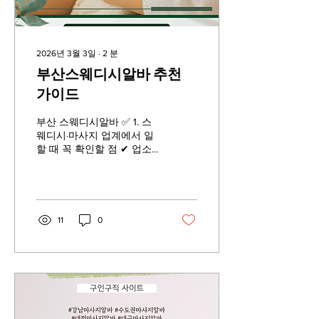
들어가도록 합니다. 3. 사과
농사알바 비료 및 물 관리
사과나무는 성장 시기에 맞
춰 적절한 비료를 공급해야
2026년 3월 3일
∙
2
분
합니다. 가뭄 시에는 관수를
부산스웨디시알바 추천
실시하고 장마철에는 배수
관리를 철저히 해야 합니다.
가이드
4. 사과농사알바 가지치기
겨울철 전정 작업을 통해 불
부산 스웨디시알바 ✅ 1. 스
필요한 가지를 제거하고 햇
웨디시·마사지 업계에서 일
빛과 통풍이 잘 되도록 관리
할 때 꼭 확인할 점 ✔ 업소
합니다. 5. 사과농사알바 꽃
의 합법성 마사지업, 테라피
솎기 및...
관련 사업자는 사업자등록
증 을 가진 곳이어야 합니
다. 부산시청 또는 구청에
신고된 정식 영업 업소 인지
11
0
확인하세요. 부산 스웨디시
알바 ✅ 2. 구인 공고 보는
법 부산스웨디시알바 올바
른 공고 예 마사지, 바디테
라피, 릴렉스 마사지 등의
제목 업무 내용이 힐링·케어
중심 근무 시간과 급여 체계