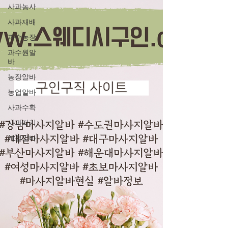
사과농사
사과재배
과수농장
과수원알
바
농장알바
농업알바
사과수확
사과따기
계절알바