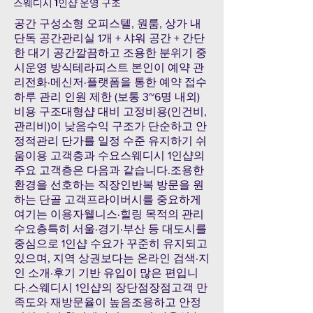
스웨디시 1인샵 운영 구조
공간 구성소형 오피스텔, 원룸, 상가 내
단독 공간관리실 1개 + 샤워 공간 + 간단
한 대기 공간깔끔하고 조용한 분위기 중
시운영 방식테라피스트 본인이 예약 관
리전화·메신저·플랫폼을 통한 예약 접수
하루 관리 인원 제한 (보통 3~6명 내외)
비용 구조대형샵 대비 고정비용(인건비,
관리비)이 낮음수익 구조가 단순하고 안
정적관리 단가를 일정 수준 유지하기 쉬
움이용 고객층과 수요스웨디시 1인샵의
주요 고객층은 다음과 같습니다.조용한
환경을 선호하는 직장인반복 방문을 원
하는 단골 고객프라이버시를 중요하게
여기는 이용자웰니스·힐링 목적의 관리
수요층특히 서울·경기·부산 등 대도시를
중심으로 1인샵 수요가 꾸준히 유지되고
있으며, 지역 상권보다는 온라인 검색·지
인 소개·후기 기반 유입이 많은 편입니
다.스웨디시 1인샵의 장단점장점고객 만
족도와 재방문율이 높음조용하고 안정