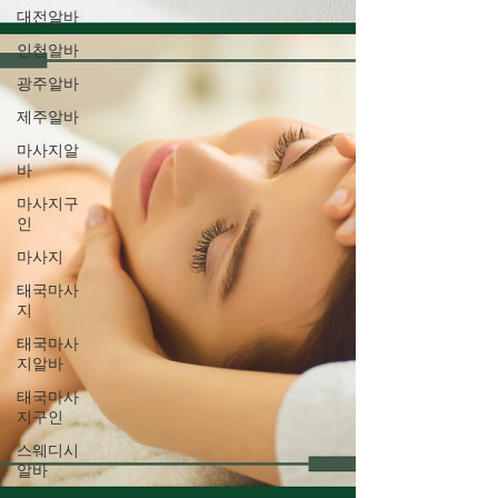
대전알바
인천알바
광주알바
제주알바
마사지알
바
마사지구
인
마사지
태국마사
지
태국마사
지알바
태국마사
지구인
스웨디시
알바