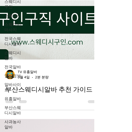
스웨디시
구인
스웨디시
스웨디시
마사지
전국스웨
디시알바
스웨디시
알바
전국알바
알바정보
TV 유흥알바
알바사이
3월 4일
2분 분량
트
부산스웨디시알바 추천 가이드
유흥알바
부산스웨
디시알바
사과농사
알바