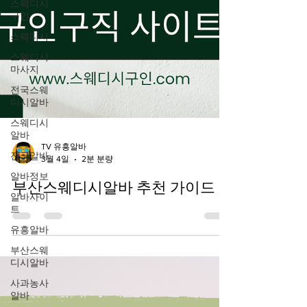
스웨디시
구인
스웨디시
스웨디시
마사지
전국스웨
디시알바
스웨디시
알바
전국알바
TV 유흥알바
알바정보
3월 4일
2분 분량
알바사이
부산스웨디시알바 추천 가이드
트
유흥알바
부산스웨
디시알바
사과농사
알바