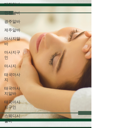
대전알바
인천알바
광주알바
제주알바
마사지알
바
마사지구
인
마사지
태국마사
지
태국마사
지알바
태국마사
지구인
스웨디시
알바