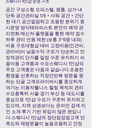
스웨디시 1인샵 운영 구조
공간 구성소형 오피스텔, 원룸, 상가 내
단독 공간관리실 1개 + 샤워 공간 + 간단
한 대기 공간깔끔하고 조용한 분위기 중
시운영 방식테라피스트 본인이 예약 관
리전화·메신저·플랫폼을 통한 예약 접수
하루 관리 인원 제한 (보통 3~6명 내외)
비용 구조대형샵 대비 고정비용(인건비,
관리비)이 낮음수익 구조가 단순하고 안
정적관리 단가를 일정 수준 유지하기 쉬
움이용 고객층과 수요스웨디시 1인샵의
주요 고객층은 다음과 같습니다.조용한
환경을 선호하는 직장인반복 방문을 원
하는 단골 고객프라이버시를 중요하게
여기는 이용자웰니스·힐링 목적의 관리
수요층특히 서울·경기·부산 등 대도시를
중심으로 1인샵 수요가 꾸준히 유지되고
있으며, 지역 상권보다는 온라인 검색·지
인 소개·후기 기반 유입이 많은 편입니
다.스웨디시 1인샵의 장단점장점고객 만
족도와 재방문율이 높음조용하고 안정