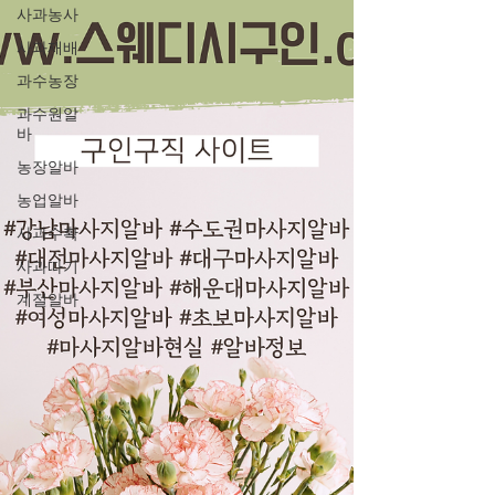
사과농사
사과재배
과수농장
과수원알
바
농장알바
농업알바
사과수확
사과따기
계절알바