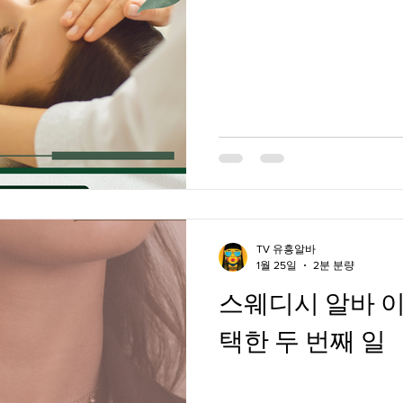
알바정보
알바사이트
유흥알바
부산스웨
과수농장
TV 유흥알바
1월 25일
2분 분량
스웨디시 알바 이
택한 두 번째 일