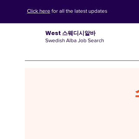
Click here
for all the latest updates
West 스웨디시알바
Swedish Alba Job Search