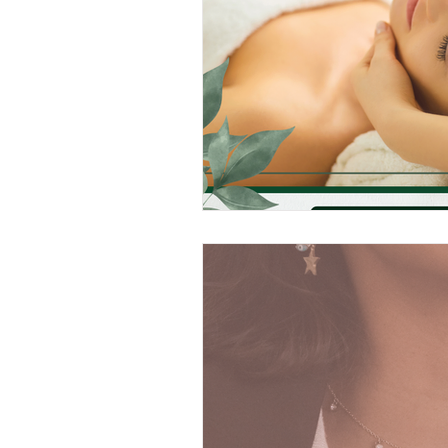
스웨디시 알바
전국알바
사과농사
사과재배