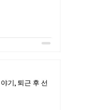
디시알바
사과농사알바
야기, 퇴근 후 선