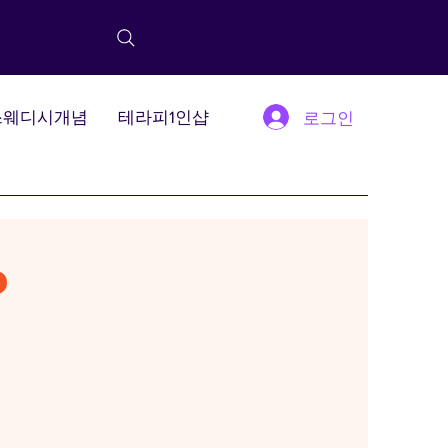
스웨디시개념
테라피1인샵
로그인
?