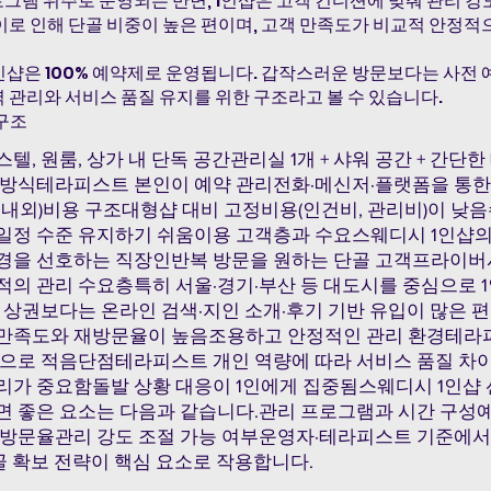
로그램 위주로 운영되는 반면, 1인샵은 고객 컨디션에 맞춰 관리 
이로 인해 단골 비중이 높은 편이며, 고객 만족도가 비교적 안정적
인샵은 100% 예약제로 운영됩니다. 갑작스러운 방문보다는 사전 
 관리와 서비스 품질 유지를 위한 구조라고 볼 수 있습니다.
 구조
텔, 원룸, 상가 내 단독 공간관리실 1개 + 샤워 공간 + 간단
 방식테라피스트 본인이 예약 관리전화·메신저·플랫폼을 통한
6명 내외)비용 구조대형샵 대비 고정비용(인건비, 관리비)이 
일정 수준 유지하기 쉬움이용 고객층과 수요스웨디시 1인샵의
경을 선호하는 직장인반복 방문을 원하는 단골 고객프라이버
적의 관리 수요층특히 서울·경기·부산 등 대도시를 중심으로 1
 상권보다는 온라인 검색·지인 소개·후기 기반 유입이 많은 
만족도와 재방문율이 높음조용하고 안정적인 관리 환경테라
적으로 적음단점테라피스트 개인 역량에 따라 서비스 품질 차이
리가 중요함돌발 상황 대응이 1인에게 집중됨스웨디시 1인샵 
면 좋은 요소는 다음과 같습니다.관리 프로그램과 시간 구성
재방문율관리 강도 조절 가능 여부운영자·테라피스트 기준에
단골 확보 전략이 핵심 요소로 작용합니다.