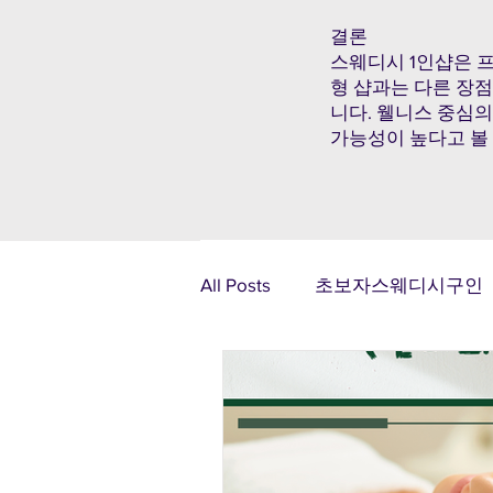
결론
스웨디시 1인샵은 
형 샵과는 다른 장
니다. 웰니스 중심의
가능성이 높다고 볼 
All Posts
초보자스웨디시구인
광주알바
제주알바
태국마사지구인
스웨디