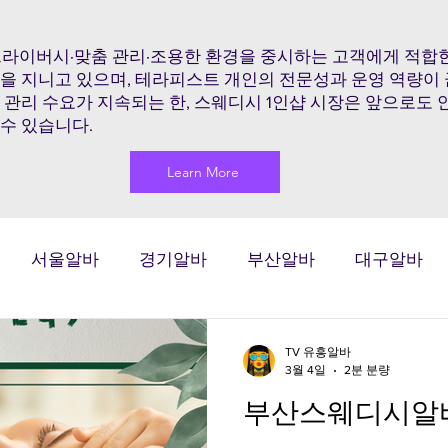
프라이버시·맞춤 관리·조용한 환경을 중시하는 고객에게 적합한
점을 지니고 있으며, 테라피스트 개인의 전문성과 운영 역량이
 관리 수요가 지속되는 한, 스웨디시 1인샵 시장은 앞으로도
수 있습니다.
Learn More
서울알바
경기알바
부산알바
대구알바
마사지알바
마사지구인
마사지
태국마사지
TV 유흥알바
3월 4일
2분 분량
부산스웨디시알바
시알바
스웨디시구인
스웨디시
스웨디시마사지