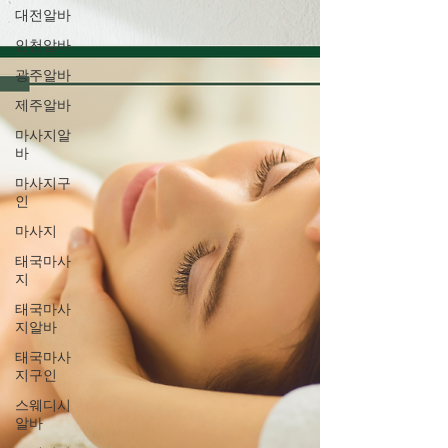
대전알바
인천알바
광주알바
제주알바
마사지알
바
마사지구
인
마사지
태국마사
지
태국마사
지알바
태국마사
지구인
스웨디시
알바