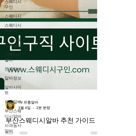
스웨디시
구인
스웨디시
스웨디시
마사지
전국스웨
디시알바
스웨디시
알바
전국알바
알바정보
알바사이
트
유흥알바
부산스웨
TV 유흥알바
디시알바
3월 4일
2분 분량
사과농사
부산스웨디시알바 추천 가이드
알바