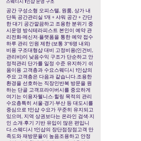
스웨디시 1인샵 운영 구조
공간 구성소형 오피스텔, 원룸, 상가 내
단독 공간관리실 1개 + 샤워 공간 + 간단
한 대기 공간깔끔하고 조용한 분위기 중
시운영 방식테라피스트 본인이 예약 관
리전화·메신저·플랫폼을 통한 예약 접수
하루 관리 인원 제한 (보통 3~6명 내외)
비용 구조대형샵 대비 고정비용(인건비,
관리비)이 낮음수익 구조가 단순하고 안
정적관리 단가를 일정 수준 유지하기 쉬
움이용 고객층과 수요스웨디시 1인샵의
주요 고객층은 다음과 같습니다.조용한
환경을 선호하는 직장인반복 방문을 원
하는 단골 고객프라이버시를 중요하게
여기는 이용자웰니스·힐링 목적의 관리
수요층특히 서울·경기·부산 등 대도시를
중심으로 1인샵 수요가 꾸준히 유지되고
있으며, 지역 상권보다는 온라인 검색·지
인 소개·후기 기반 유입이 많은 편입니
다.스웨디시 1인샵의 장단점장점고객 만
족도와 재방문율이 높음조용하고 안정