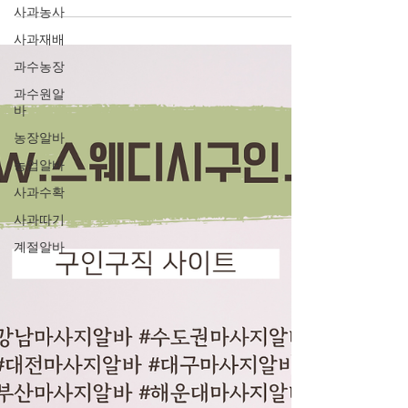
사과농사
사과재배
과수농장
과수원알
바
농장알바
농업알바
사과수확
사과따기
계절알바