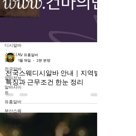
스웨디시
구인
스웨디시
스웨디시
마사지
전국스웨
디시알바
스웨디시
알바
전국알바
TV 유흥알바
알바정보
1월 18일
2분 분량
알바사이
트
전국스웨디시알바 안내｜지역별
유흥알바
특징과 근무조건 한눈 정리
부산스웨
디시알바
사과농사
알바