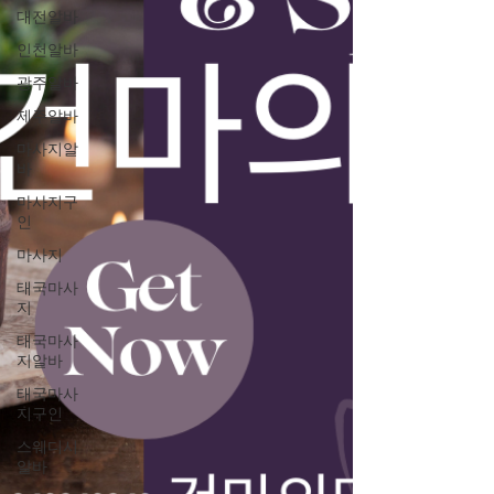
대전알바
인천알바
광주알바
제주알바
마사지알
바
마사지구
인
마사지
태국마사
지
태국마사
지알바
태국마사
지구인
스웨디시
알바