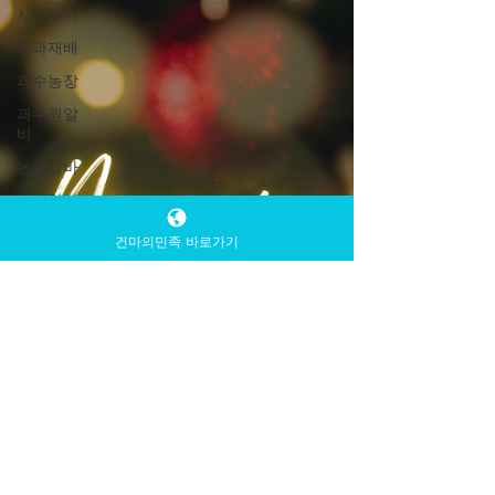
사과농사
사과재배
과수농장
과수원알
바
농장알바
농업알바
사과수확
건마의민족 바로가기
사과따기
계절알바