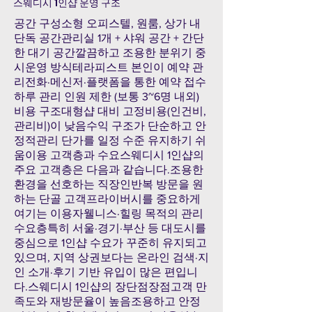
스웨디시 1인샵 운영 구조
공간 구성소형 오피스텔, 원룸, 상가 내
단독 공간관리실 1개 + 샤워 공간 + 간단
한 대기 공간깔끔하고 조용한 분위기 중
시운영 방식테라피스트 본인이 예약 관
리전화·메신저·플랫폼을 통한 예약 접수
하루 관리 인원 제한 (보통 3~6명 내외)
비용 구조대형샵 대비 고정비용(인건비,
관리비)이 낮음수익 구조가 단순하고 안
정적관리 단가를 일정 수준 유지하기 쉬
움이용 고객층과 수요스웨디시 1인샵의
주요 고객층은 다음과 같습니다.조용한
환경을 선호하는 직장인반복 방문을 원
하는 단골 고객프라이버시를 중요하게
여기는 이용자웰니스·힐링 목적의 관리
수요층특히 서울·경기·부산 등 대도시를
중심으로 1인샵 수요가 꾸준히 유지되고
있으며, 지역 상권보다는 온라인 검색·지
인 소개·후기 기반 유입이 많은 편입니
다.스웨디시 1인샵의 장단점장점고객 만
족도와 재방문율이 높음조용하고 안정