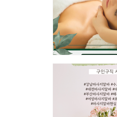
스웨디시 알바
전국알바
사과농사
사과재배