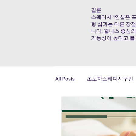
결론
스웨디시 1인샵은 
형 샵과는 다른 장
니다. 웰니스 중심의
가능성이 높다고 볼 
All Posts
초보자스웨디시구인
광주알바
제주알바
태국마사지구인
스웨디