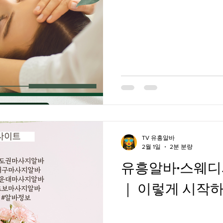
알바정보
알바사이트
유흥알바
부산스웨
과수농장
TV 유흥알바
2월 1일
2분 분량
유흥알바·스웨디
｜ 이렇게 시작