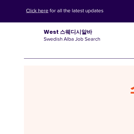
Click here
for all the latest updates
West 스웨디시알바
Swedish Alba Job Search