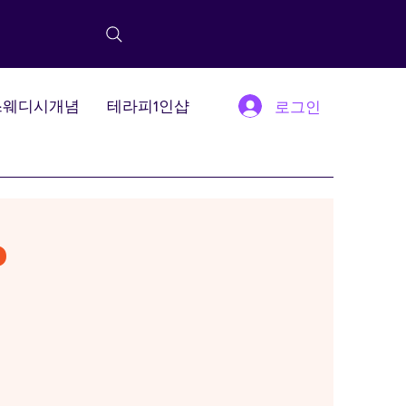
스웨디시개념
테라피1인샵
로그인
?