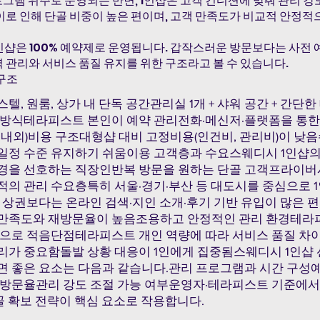
로그램 위주로 운영되는 반면, 1인샵은 고객 컨디션에 맞춰 관리 
이로 인해 단골 비중이 높은 편이며, 고객 만족도가 비교적 안정적
인샵은 100% 예약제로 운영됩니다. 갑작스러운 방문보다는 사전 
 관리와 서비스 품질 유지를 위한 구조라고 볼 수 있습니다.
 구조
텔, 원룸, 상가 내 단독 공간관리실 1개 + 샤워 공간 + 간단
 방식테라피스트 본인이 예약 관리전화·메신저·플랫폼을 통한
6명 내외)비용 구조대형샵 대비 고정비용(인건비, 관리비)이 
일정 수준 유지하기 쉬움이용 고객층과 수요스웨디시 1인샵의
경을 선호하는 직장인반복 방문을 원하는 단골 고객프라이버
적의 관리 수요층특히 서울·경기·부산 등 대도시를 중심으로 1
 상권보다는 온라인 검색·지인 소개·후기 기반 유입이 많은 
만족도와 재방문율이 높음조용하고 안정적인 관리 환경테라
적으로 적음단점테라피스트 개인 역량에 따라 서비스 품질 차이
리가 중요함돌발 상황 대응이 1인에게 집중됨스웨디시 1인샵 
면 좋은 요소는 다음과 같습니다.관리 프로그램과 시간 구성
재방문율관리 강도 조절 가능 여부운영자·테라피스트 기준에
단골 확보 전략이 핵심 요소로 작용합니다.