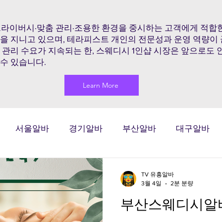
프라이버시·맞춤 관리·조용한 환경을 중시하는 고객에게 적합한
점을 지니고 있으며, 테라피스트 개인의 전문성과 운영 역량이
 관리 수요가 지속되는 한, 스웨디시 1인샵 시장은 앞으로도
수 있습니다.
Learn More
서울알바
경기알바
부산알바
대구알바
마사지알바
마사지구인
마사지
태국마사지
TV 유흥알바
3월 4일
2분 분량
부산스웨디시알바
시알바
스웨디시구인
스웨디시
스웨디시마사지