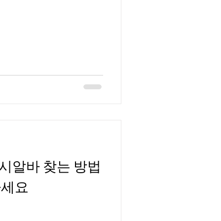
디시알바
사과농사알바
시알바 찾는 방법
하세요