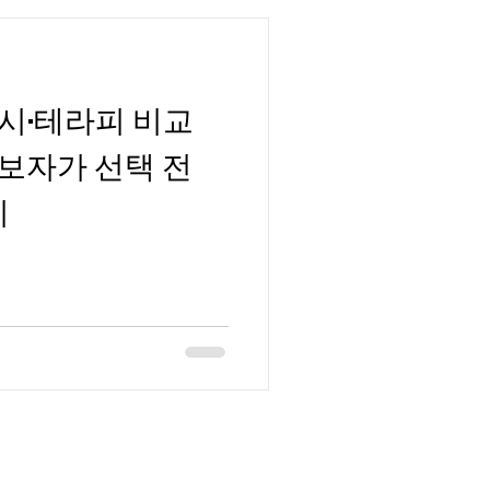
시·테라피 비교
보자가 선택 전
이