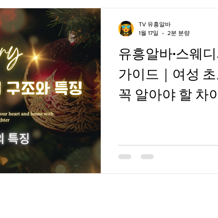
TV 유흥알바
1월 17일
2분 분량
유흥알바·스웨디
가이드｜여성 초
꼭 알아야 할 차