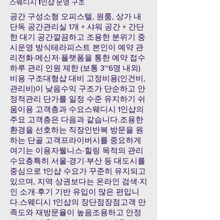
스웨디시 1인샵 운영 구조
공간 구성소형 오피스텔, 원룸, 상가 내
단독 공간관리실 1개 + 샤워 공간 + 간단
한 대기 공간깔끔하고 조용한 분위기 중
시운영 방식테라피스트 본인이 예약 관
리전화·메신저·플랫폼을 통한 예약 접수
하루 관리 인원 제한 (보통 3~6명 내외)
비용 구조대형샵 대비 고정비용(인건비,
관리비)이 낮음수익 구조가 단순하고 안
정적관리 단가를 일정 수준 유지하기 쉬
움이용 고객층과 수요스웨디시 1인샵의
주요 고객층은 다음과 같습니다.조용한
환경을 선호하는 직장인반복 방문을 원
하는 단골 고객프라이버시를 중요하게
여기는 이용자웰니스·힐링 목적의 관리
수요층특히 서울·경기·부산 등 대도시를
중심으로 1인샵 수요가 꾸준히 유지되고
있으며, 지역 상권보다는 온라인 검색·지
인 소개·후기 기반 유입이 많은 편입니
다.스웨디시 1인샵의 장단점장점고객 만
족도와 재방문율이 높음조용하고 안정