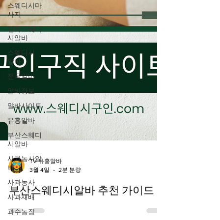
스웨디시마
사지
전국스웨디
시알바
스웨디시
알바
전국알바
알바정보
알바사이트
유흥알바
부산스웨디
시알바
사과농사알
바
TV 유흥알바
사과농사
3월 4일
2분 분량
사과재배
부산스웨디시알바 추천 가이드
과수농장