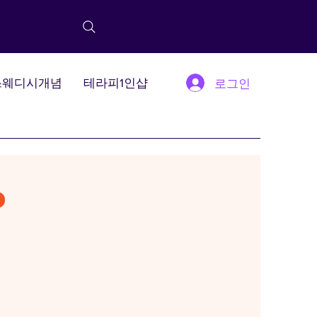
스웨디시개념
테라피1인샵
로그인
?