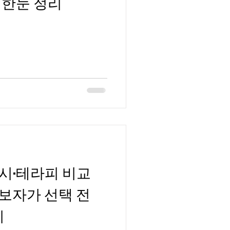
 한눈 정리
디시알바
사과농사알바
시·테라피 비교
보자가 선택 전
이