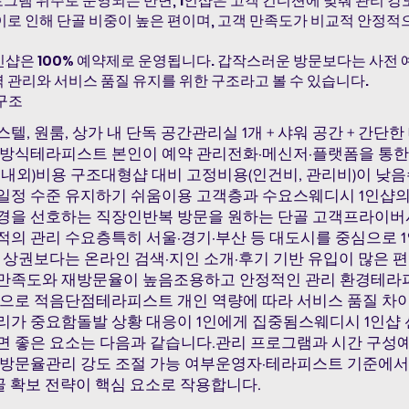
로그램 위주로 운영되는 반면, 1인샵은 고객 컨디션에 맞춰 관리 
이로 인해 단골 비중이 높은 편이며, 고객 만족도가 비교적 안정적
인샵은 100% 예약제로 운영됩니다. 갑작스러운 방문보다는 사전 
 관리와 서비스 품질 유지를 위한 구조라고 볼 수 있습니다.
 구조
텔, 원룸, 상가 내 단독 공간관리실 1개 + 샤워 공간 + 간단
 방식테라피스트 본인이 예약 관리전화·메신저·플랫폼을 통한
6명 내외)비용 구조대형샵 대비 고정비용(인건비, 관리비)이 
일정 수준 유지하기 쉬움이용 고객층과 수요스웨디시 1인샵의
경을 선호하는 직장인반복 방문을 원하는 단골 고객프라이버
적의 관리 수요층특히 서울·경기·부산 등 대도시를 중심으로 1
 상권보다는 온라인 검색·지인 소개·후기 기반 유입이 많은 
만족도와 재방문율이 높음조용하고 안정적인 관리 환경테라
적으로 적음단점테라피스트 개인 역량에 따라 서비스 품질 차이
리가 중요함돌발 상황 대응이 1인에게 집중됨스웨디시 1인샵 
면 좋은 요소는 다음과 같습니다.관리 프로그램과 시간 구성
재방문율관리 강도 조절 가능 여부운영자·테라피스트 기준에
단골 확보 전략이 핵심 요소로 작용합니다.