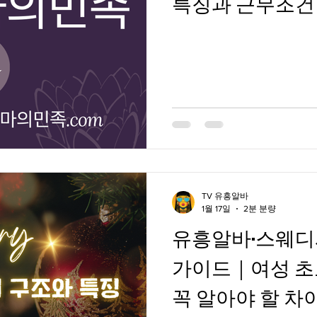
특징과 근무조건
알바정보
알바사이트
유흥알바
부산스웨
과수농장
TV 유흥알바
1월 17일
2분 분량
유흥알바·스웨디
가이드｜여성 초
꼭 알아야 할 차