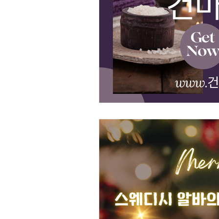
스웨디시 알바
전국알바
사과농사
사과재배