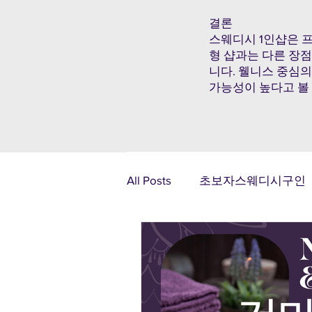
결론
스웨디시 1인샵은 
형 샵과는 다른 장
니다. 웰니스 중심의
가능성이 높다고 볼 
All Posts
초보자스웨디시구인
광주알바
제주알바
태국마사지구인
스웨디