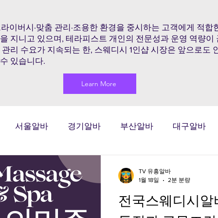
프라이버시·맞춤 관리·조용한 환경을 중시하는 고객에게 적합한
점을 지니고 있으며, 테라피스트 개인의 전문성과 운영 역량이
 관리 수요가 지속되는 한, 스웨디시 1인샵 시장은 앞으로도
수 있습니다.
Learn More
서울알바
경기알바
부산알바
대구알바
마사지알바
마사지구인
마사지
태국마사지
TV 유흥알바
1월 18일
2분 분량
전국스웨디시알
시알바
스웨디시구인
스웨디시
스웨디시마사지