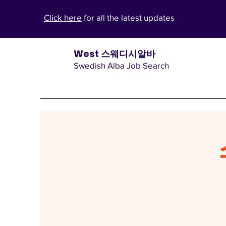
Click here
for all the latest updates
West 스웨디시알바
Swedish Alba Job Search