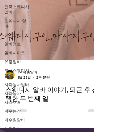
전국스웨디시
알바
스웨디시 알
바
전국알바
알바정보
알바사이트
유흥알바
부산스웨디시
알바
TV 유흥알바
사과농사알바
1월 25일
2분 분량
사과농사
스웨디시 알바 이야기, 퇴근 후 선
사과재배
택한 두 번째 일
과수농장
과수원알바
농장알바