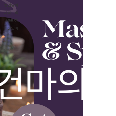
농업알바
사과수확
사과따기
계절알바