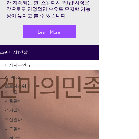
가 지속되는 한, 스웨디시 1인샵 시장은
앞으로도 안정적인 수요를 유지할 가능
성이 높다고 볼 수 있습니다.
Learn More
스웨디시1인샵
마사지구인
All Posts
초보자스웨디
시구인
서울알바
경기알바
부산알바
대구알바
대전알바