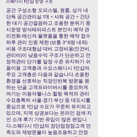
스웨디시 1인샵 운영 구조
공간 구성소형 오피스텔, 원룸, 상가 내
단독 공간관리실 1개 + 샤워 공간 + 간단
한 대기 공간깔끔하고 조용한 분위기 중
시운영 방식테라피스트 본인이 예약 관
리전화·메신저·플랫폼을 통한 예약 접수
하루 관리 인원 제한 (보통 3~6명 내외)
비용 구조대형샵 대비 고정비용(인건비,
관리비)이 낮음수익 구조가 단순하고 안
정적관리 단가를 일정 수준 유지하기 쉬
움이용 고객층과 수요스웨디시 1인샵의
주요 고객층은 다음과 같습니다.조용한
환경을 선호하는 직장인반복 방문을 원
하는 단골 고객프라이버시를 중요하게
여기는 이용자웰니스·힐링 목적의 관리
수요층특히 서울·경기·부산 등 대도시를
중심으로 1인샵 수요가 꾸준히 유지되고
있으며, 지역 상권보다는 온라인 검색·지
인 소개·후기 기반 유입이 많은 편입니
다.스웨디시 1인샵의 장단점장점고객 만
족도와 재방문율이 높음조용하고 안정